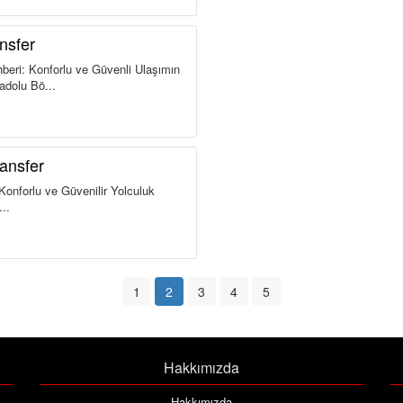
nsfer
beri: Konforlu ve Güvenli Ulaşımın
dolu Bö...
ansfer
Konforlu ve Güvenilir Yolculuk
..
1
2
3
4
5
Hakkımızda
Hakkımızda