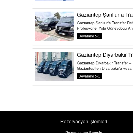
Gaziantep Şanlıurfa Tra
Gaziantep Şanlıurfa Transfer Reh
Profesyonel Yolu Güneydoğu Ana
Devamını oku
Gaziantep Diyarbakır Tr
Gaziantep Diyarbakır Transfer – 
Gaziantep’ten Diyarbakır’a veya .
Devamını oku
Rezervasyon İşlemleri
Rezervasyon Sorgula