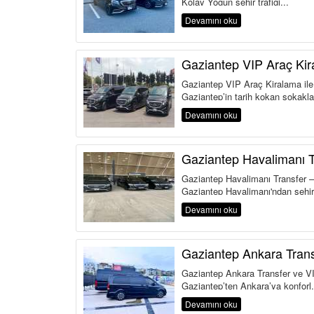
Kolay Yoğun şehir trafiği...
Devamını oku
Gaziantep VIP Araç Ki
Gaziantep VIP Araç Kiralama ile 
Gaziantep’in tarih kokan sokakla
Devamını oku
Gaziantep Havalimanı T
Gaziantep Havalimanı Transfer –
Gaziantep Havalimanı'ndan şehir
Devamını oku
Gaziantep Ankara Trans
Gaziantep Ankara Transfer ve VI
Gaziantep’ten Ankara’ya konforl.
Devamını oku