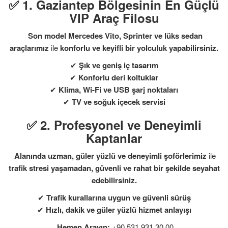
✅ 1. Gaziantep Bölgesinin En Güçlü
VIP Araç Filosu
Son model Mercedes Vito, Sprinter ve lüks sedan
araçlarımız
ile
konforlu ve keyifli bir yolculuk yapabilirsiniz.
✔
Şık ve geniş iç tasarım
✔
Konforlu deri koltuklar
✔
Klima, Wi-Fi ve USB şarj noktaları
✔
TV ve soğuk içecek servisi
✅ 2. Profesyonel ve Deneyimli
Kaptanlar
Alanında uzman, güler yüzlü ve deneyimli şoförlerimiz
ile
trafik stresi yaşamadan, güvenli ve rahat bir şekilde seyahat
edebilirsiniz.
✔
Trafik kurallarına uygun ve güvenli sürüş
✔
Hızlı, dakik ve güler yüzlü hizmet anlayışı
Hemen Arayın:
+90 531 931 30 00