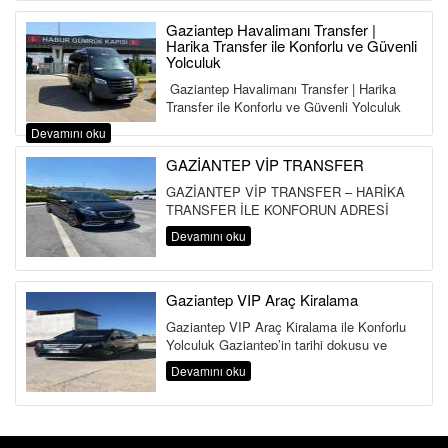
Gaziantep Havalimanı Transfer |
Harika Transfer ile Konforlu ve Güvenli
Yolculuk
Gaziantep Havalimanı Transfer | Harika
Transfer ile Konforlu ve Güvenli Yolculuk
Gaziantep Havalimanı...
Devamını oku
GAZİANTEP VİP TRANSFER
GAZİANTEP VİP TRANSFER – HARİKA
TRANSFER İLE KONFORUN ADRESİ
Gaziantep Havalimanı Gelen Yolcu Katı’nda
Devamını oku
si...
Gaziantep VIP Araç Kiralama
Gaziantep VIP Araç Kiralama ile Konforlu
Yolculuk Gaziantep’in tarihi dokusu ve
yoğun şehir trafiğinde, k...
Devamını oku