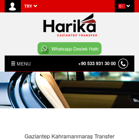
TRY
Whatsapp Destek Hattı
+90 533 931 30 00
MENU
ANASAYFA
HAKKIMIZDA
GAZIANTEP VIP ARAÇ KIRALAMA
HABERLER
Gaziantep Kahramanmaraş Transfer