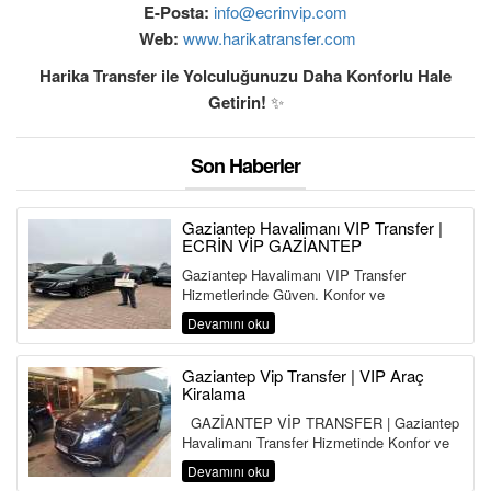
E-Posta:
info@ecrinvip.com
Web:
www.harikatransfer.com
Harika Transfer ile Yolculuğunuzu Daha Konforlu Hale
Getirin!
✨
Son Haberler
Gaziantep Havalimanı VIP Transfer |
ECRİN VİP GAZİANTEP
Gaziantep Havalimanı VIP Transfer
Hizmetlerinde Güven, Konfor ve
Profesyonellik: ECRİN VİP GAZİANTEP
Devamını oku
Gazia...
Gaziantep Vip Transfer | VIP Araç
Kiralama
GAZİANTEP VİP TRANSFER | Gaziantep
Havalimanı Transfer Hizmetinde Konfor ve
Güven Gaziantep’...
Devamını oku